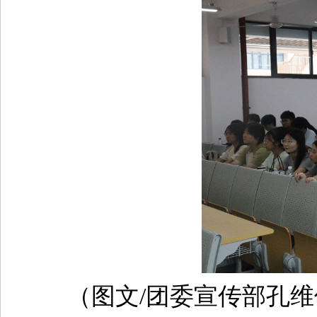
（图文
/团委宣传部孔维