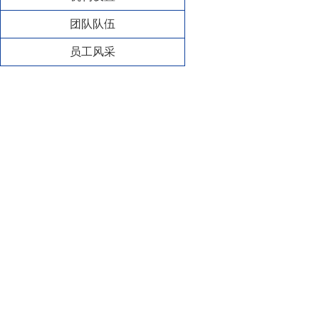
团队队伍
员工风采