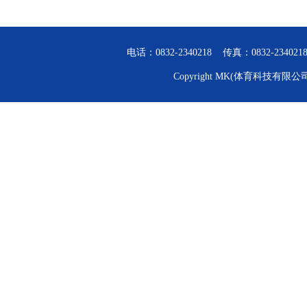
电话：0832-2340218 传真：0832-2
Copyright MK(体育科技有限公司)