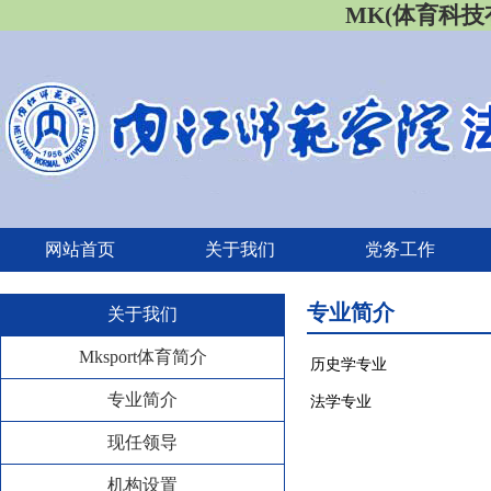
MK(体育科技
网站首页
关于我们
党务工作
专业简介
关于我们
Mksport体育简介
历史学专业
专业简介
法学专业
现任领导
机构设置